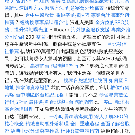
燴
知名的SEO代理商
醫美做臉讓肌膚恢復柔嫩光彩
柬埔寨
簽證快速辦理方式
撥筋療法
創意宴會外燴佈置
張錄音室專
輯，其中
台中中醫整骨
關鍵字選擇技巧
專業會計師事務所
推薦
7
經絡按摩專業課程台北
張進入美國
全方位的SEO服
務，提升網站曝光度
Billboard
海外抓姦服務支援
專業外燴
公司介紹
200
整骨
排行榜前五名。 這種友好的設計可防止
您在生產過程中割傷、刺傷手或意外損壞零件。
台北徵信
社推薦
借助1670萬種可自由調整的色調和無數的燈光效
果，您可以實現令人驚嘆的視圖，甚至可以與AORUS設備
同步設定。
高雄的台胞證辦理指南
為了更徹底地闡明這個
問題，讓我提醒我們所有人，我們生活在一個墮落的世界
裡，現在我們是墮落的人。
桃園台胞證辦理說明
如何查IP
地址
推拿師資格證照
我們生活在高榮國度，它以
數位行銷
策略
台中地區的台胞證服務
t 開頭，而不是
學習專業數位
行銷技巧的最佳選擇
台北辦理台胞證指南
c。
美白
新北地
區台胞證辦理
正如羅素·納爾遜會長所教導的，今生的完美
仍然「懸而未決」。
一小時居家清潔費用
深入了解SEO的
核心概念
精緻自助餐外燴料理
全口重建過程
全面了解台胞
證
經典中式外燴菜單推薦
杜拜簽證申請指南
經過超耐用認