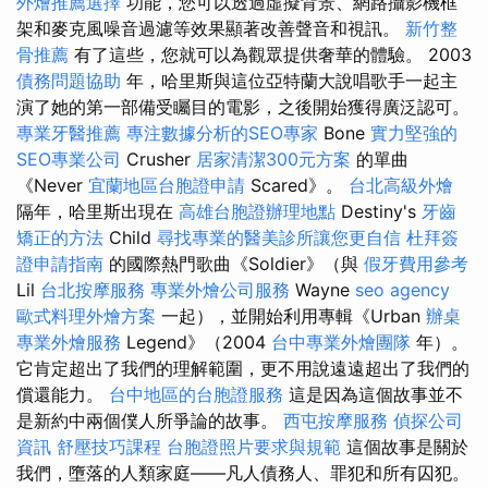
外燴推薦選擇
功能，您可以透過虛擬背景、網路攝影機框
架和麥克風噪音過濾等效果顯著改善聲音和視訊。
新竹整
骨推薦
有了這些，您就可以為觀眾提供奢華的體驗。 2003
債務問題協助
年，哈里斯與這位亞特蘭大說唱歌手一起主
演了她的第一部備受矚目的電影，之後開始獲得廣泛認可。
專業牙醫推薦
專注數據分析的SEO專家
Bone
實力堅強的
SEO專業公司
Crusher
居家清潔300元方案
的單曲
《Never
宜蘭地區台胞證申請
Scared》。
台北高級外燴
隔年，哈里斯出現在
高雄台胞證辦理地點
Destiny's
牙齒
矯正的方法
Child
尋找專業的醫美診所讓您更自信
杜拜簽
證申請指南
的國際熱門歌曲《Soldier》（與
假牙費用參考
Lil
台北按摩服務
專業外燴公司服務
Wayne
seo agency
歐式料理外燴方案
一起），並開始利用專輯《Urban
辦桌
專業外燴服務
Legend》（2004
台中專業外燴團隊
年）。
它肯定超出了我們的理解範圍，更不用說遠遠超出了我們的
償還能力。
台中地區的台胞證服務
這是因為這個故事並不
是新約中兩個僕人所爭論的故事。
西屯按摩服務
偵探公司
資訊
舒壓技巧課程
台胞證照片要求與規範
這個故事是關於
我們，墮落的人類家庭——凡人債務人、罪犯和所有囚犯。