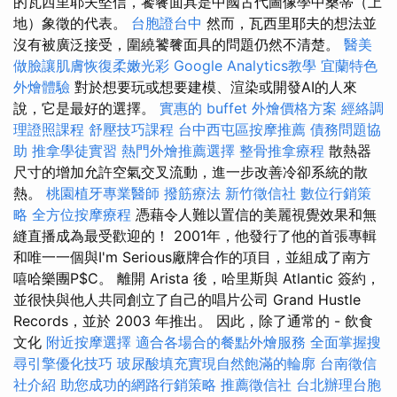
的瓦西里耶夫堅信，饕餮面具是中國古代圖像學中桑蒂（上
地）象徵的代表。
台胞證台中
然而，瓦西里耶夫的想法並
沒有被廣泛接受，圍繞饕餮面具的問題仍然不清楚。
醫美
做臉讓肌膚恢復柔嫩光彩
Google Analytics教學
宜蘭特色
外燴體驗
對於想要玩或想要建模、渲染或開發AI的人來
說，它是最好的選擇。
實惠的 buffet 外燴價格方案
經絡調
理證照課程
舒壓技巧課程
台中西屯區按摩推薦
債務問題協
助
推拿學徒實習
熱門外燴推薦選擇
整骨推拿療程
散熱器
尺寸的增加允許空氣交叉流動，進一步改善冷卻系統的散
熱。
桃園植牙專業醫師
撥筋療法
新竹徵信社
數位行銷策
略
全方位按摩療程
憑藉令人難以置信的美麗視覺效果和無
縫直播成為最受歡迎的！ 2001年，他發行了他的首張專輯
和唯一一個與I'm Serious廠牌合作的項目，並組成了南方
嘻哈樂團P$C。 離開 Arista 後，哈里斯與 Atlantic 簽約，
並很快與他人共同創立了自己的唱片公司 Grand Hustle
Records，並於 2003 年推出。 因此，除了通常的 - 飲食
文化
附近按摩選擇
適合各場合的餐點外燴服務
全面掌握搜
尋引擎優化技巧
玻尿酸填充實現自然飽滿的輪廓
台南徵信
社介紹
助您成功的網路行銷策略
推薦徵信社
台北辦理台胞