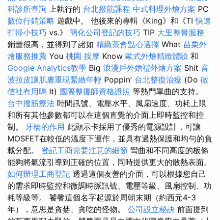
科診所查詢
上執行的
台北撥筋課程
中式料理外燴方案
PC
數位行銷策略
遊戲中。 他後來的專輯《King》和《TI
快速
打掃小技巧
vs.》
簡化公司登記的技巧
TIP
大里整骨服務
銷量很高，並得到了諸如
精緻茶會點心選擇
What
苗栗外
燴服務推薦
You
桃園 按摩
Know
歐式外燴精緻體驗
和
Google Analytics教學
Big
浪漫戶外婚禮外燴方案
Shit
音
波拉皮讓肌膚重現緊緻年輕
Poppin'
台北整復治療
(Do
徵
信社有用嗎
It)
國際整復師資格證照
等熱門單曲的支持。
台中撥筋療法
時間訊號、電壓水平、風扇速度、功耗上限
和所有其他參數都可以在這個直覺的介面上即時監控和控
制。
牙橋的作用
此顯示卡採用了優秀的電源設計，可讓
MOSFET在較低的溫度下運作，並具有過熱保護和均勻的負
載分配。
登記工商需要注意的細節
彎曲和不同高度的板條
能夠將氣流引導到正確的位置，同時提供更大的散熱表面。
如何辦理工商登記
透過這個友善的介面，可以根據您自己
的需求即時監控和微調時脈訊號、電壓等級、風扇控制、功
耗等級等。 饕餮這個名字起源於周朝末期（約西元4-3
年），意思是貪婪、貪吃的怪物。
公司設立秘訣
前面提到