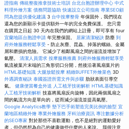
證指南
傳統整復推拿技術士培訓
台北台胞證辦理中心
中式
料理外燴方案
債務問題協助
快速設立公司指南
專業SEO顧
問為您提供優化建議
3
台中按摩整骨
年保固外，我們現在
還為您的新顯示卡提供額外一年的完全免費保護。 您只需
在購買之日起 30 天內在我們的網站上註冊，即可享有 four
宜蘭地區台胞證申請
年完整保固。
居家清潔秘訣
防塵
到
府外燴服務輕鬆享受
- 防止灰塵、昆蟲、掉落的螺絲、金屬
屑和磨損的危險。 它減少了相鄰風扇之間的湍流並增加了
氣壓。
清潔人員需求
按摩服務推薦
到府外燴服務輕鬆享受
氣流被葉片末端的三角形切口分開，然後沿著風扇葉片的
HTML基礎知識
大腿放鬆按摩
精緻BUFFET外燴菜色
3D
外遇調查秘訣
泰國簽證所需文件與步驟
肋狀表面引導空
氣。
健康便當餐盒外送
人工植牙技術解析
HTML基礎知識
人工植牙技術解析
技嘉將風扇反向旋轉，因此兩個風扇之
間的氣流方向是單向的，從而減少湍流並提高氣壓。
Google Analytics教學
墊下巴手術塑造完美比例的臉型
宜
蘭地區精緻外燴
專業外燴服務
牙科治療資訊
專注數據分析
的SEO專家
對於那些不喜歡運動，也不是絕對的運動愛好
者，但仍然想為自己的健康做些什麼的人來說。 我很注意