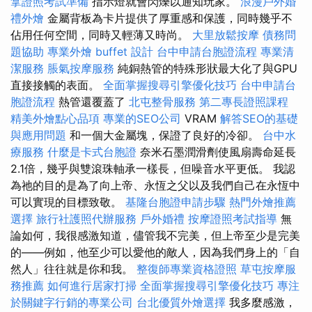
拿證照考試準備
指示燈就會閃爍以通知玩家。
浪漫戶外婚
禮外燴
金屬背板為卡片提供了厚重感和保護，同時幾乎不
佔用任何空間，同時又輕薄又時尚。
大里放鬆按摩
債務問
題協助
專業外燴 buffet 設計
台中申請台胞證流程
專業清
潔服務
脹氣按摩服務
純銅熱管的特殊形狀最大化了與GPU
直接接觸的表面。
全面掌握搜尋引擎優化技巧
台中申請台
胞證流程
熱管還覆蓋了
北屯整骨服務
第二專長證照課程
精美外燴點心品項
專業的SEO公司
VRAM
解答SEO的基礎
與應用問題
和一個大金屬塊，保證了良好的冷卻。
台中水
療服務
什麼是卡式台胞證
奈米石墨潤滑劑使風扇壽命延長
2.1倍，幾乎與雙滾珠軸承一樣長，但噪音水平更低。 我認
為祂的目的是為了向上帝、永恆之父以及我們自己在永恆中
可以實現的目標致敬。
基隆台胞證申請步驟
熱門外燴推薦
選擇
旅行社護照代辦服務
戶外婚禮
按摩證照考試指導
無
論如何，我很感激知道，儘管我不完美，但上帝至少是完美
的——例如，他至少可以愛他的敵人，因為我們身上的「自
然人」往往就是你和我。
整復師專業資格證照
草屯按摩服
務推薦
如何進行居家打掃
全面掌握搜尋引擎優化技巧
專注
於關鍵字行銷的專業公司
台北優質外燴選擇
我多麼感激，