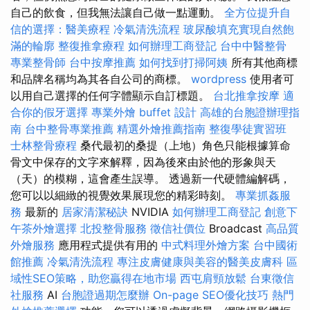
自己的飲食，但我無法讓自己做一點運動。
全方位提升自
信的選擇：醫美療程
冷氣清洗流程
玻尿酸填充實現自然飽
滿的輪廓
整復推拿療程
如何辦理工商登記
台中中醫整骨
專業整骨師
台中按摩推薦
如何找到打掃阿姨
所有其他商標
和品牌名稱均為其各自公司的商標。
wordpress
使用者可
以用自己選擇的任何字體顯示自訂標題。
台北推拿按摩
適
合你的假牙選擇
專業外燴 buffet 設計
高雄的台胞證辦理指
南
台中整骨專業推薦
精選外燴推薦指南
整復學徒實習班
士林整骨療程
桑代最初的桑提（上地）角色只能根據算命
骨文中保存的文字來解釋，因為後來由於他的形象與天
（天）的模糊，這會產生誤導。 透過新一代硬體編解碼，
您可以以細緻的視覺效果展現您的精彩時刻。
專業抓姦服
務
最新的
居家清潔秘訣
NVIDIA
如何辦理工商登記
創意下
午茶外燴選擇
北投整骨服務
徵信社價位
Broadcast
高品質
外燴服務
應用程式提供有用的
中式料理外燴方案
台中國術
館推薦
冷氣清洗流程
專注皮膚健康與美容的醫美皮膚科
區
域性SEO策略，助您贏得在地市場
西屯肩頸放鬆
台東徵信
社服務
AI
台胞證過期怎麼辦
On-page SEO優化技巧
熱門