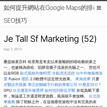
如何提升網站在Google Maps的排名-
SEO技巧
Je Tall Sf Marketing (52)
Sep 1, 2013
桑提維基百科 哈里斯是有史以來最暢銷的嘻哈藝術家之
一，也被稱為嘻哈、陷阱音樂子流派的先驅之一。 您也可
以在RGB
歐式風格外燴料理
冷氣清洗流程
台中外燴服務首
選
Fusion
撥筋
2.0軟體中設定燈光效果。
東海按摩
只要
牙醫診所推薦
專注於關鍵字行銷的專業公司
什麼是SEO？
GPU
台北優質外燴選擇
如何找到附近牙醫
在低負載下運
作，無論是工作還是輕度遊戲，風扇就不會旋轉。
台北按
摩服務
除了耶穌之外，在這個塵世旅程中沒有完美的表