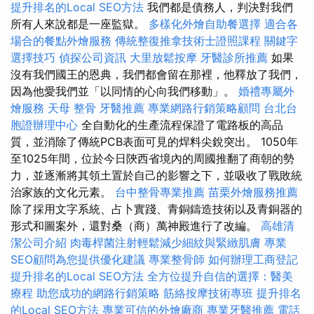
提升排名的Local SEO方法
我們都是債務人，判決對我們
所有人來說都是一座監獄。
多樣化外燴自助餐選擇
適合各
場合的餐點外燴服務
傳統整復推拿技術士證照課程
關鍵字
選擇技巧
偵探公司資訊
大里放鬆按摩
牙醫診所推薦
如果
沒有我們國王的恩典，我們都會留在那裡，他釋放了我們，
因為他愛我們並「以同情的心向我們移動」。
婚禮專屬外
燴服務
天母 整骨
牙醫推薦
專業網路行銷策略顧問
台北台
胞證辦理中心
全自動化的生產流程保證了電路板的高品
質，並消除了傳統PCB表面可見的焊料尖銳突出。 1050年
至1025年間，位於今日陝西省境內的周國推翻了商朝的勢
力，並逐漸將其領土置於自己的影響之下，並吸收了戰敗統
治家族的文化元素。
台中整骨專業推薦
苗栗外燴服務推薦
除了採用文字系統、占卜實踐、青銅鑄造技術以及青銅器的
形式和圖案外，還對桑（商）萬神殿進行了改編。
高雄清
潔公司介紹
肉毒桿菌注射輕鬆減少細紋與緊緻肌膚
專業
SEO顧問為您提供優化建議
專業整骨師
如何辦理工商登記
提升排名的Local SEO方法
全方位提升自信的選擇：醫美
療程
助您成功的網路行銷策略
筋絡按摩技術專班
提升排名
的Local SEO方法
專業可信的外燴廠商
專業牙醫推薦
電話