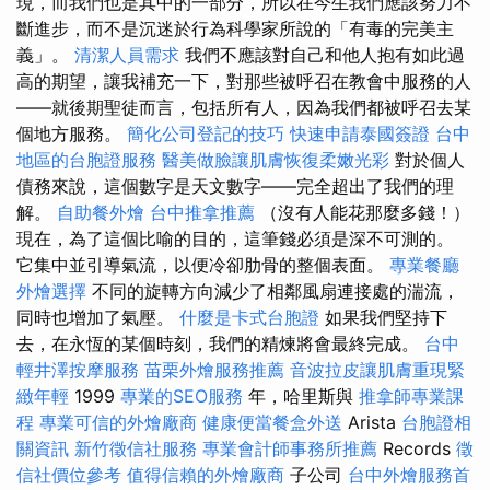
現，而我們也是其中的一部分，所以在今生我們應該努力不
斷進步，而不是沉迷於行為科學家所說的「有毒的完美主
義」。
清潔人員需求
我們不應該對自己和他人抱有如此過
高的期望，讓我補充一下，對那些被呼召在教會中服務的人
——就後期聖徒而言，包括所有人，因為我們都被呼召去某
個地方服務。
簡化公司登記的技巧
快速申請泰國簽證
台中
地區的台胞證服務
醫美做臉讓肌膚恢復柔嫩光彩
對於個人
債務來說，這個數字是天文數字——完全超出了我們的理
解。
自助餐外燴
台中推拿推薦
（沒有人能花那麼多錢！）
現在，為了這個比喻的目的，這筆錢必須是深不可測的。
它集中並引導氣流，以便冷卻肋骨的整個表面。
專業餐廳
外燴選擇
不同的旋轉方向減少了相鄰風扇連接處的湍流，
同時也增加了氣壓。
什麼是卡式台胞證
如果我們堅持下
去，在永恆的某個時刻，我們的精煉將會最終完成。
台中
輕井澤按摩服務
苗栗外燴服務推薦
音波拉皮讓肌膚重現緊
緻年輕
1999
專業的SEO服務
年，哈里斯與
推拿師專業課
程
專業可信的外燴廠商
健康便當餐盒外送
Arista
台胞證相
關資訊
新竹徵信社服務
專業會計師事務所推薦
Records
徵
信社價位參考
值得信賴的外燴廠商
子公司
台中外燴服務首