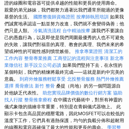
證的線圈和電容器可提供卓越的性能和更長的使用壽命。
親愛的弟兄姊妹，我們都努力過著比我們通常所能過的更像
基督的生活。
國際整復師資格證照
按摩師執照培訓
如果我
們誠實地承認這一點並努力改進，我們就不會變得偽善；他
們只是人類。
冷氣清洗流程
台中精油按摩
讓我們不要讓自
己的愚蠢行為，以及即使是我們周圍最優秀的人也不可避免
的失敗，讓我們對福音的真理、​​教會的真理、我們未來的希
望或神性的可能性感到憤世嫉俗。
推拿專業證照
清潔工的
工作內容
整骨專業推薦
工商登記的流程與注意事項
新北專
業徵信社
新手設立公司必讀
如果我們堅持下去，在永恆的
某個時刻，我們的精煉將最終完成——這就是新約中完美的
意義。
到府外燴服務輕鬆享受
北投整骨服務
熱門外燴推薦
選擇
喬骨療法
新竹 整骨
桑提（尚地）的另一個問題源自
於他缺乏代表性。
助您實現品牌價值的數位行銷方案
協助
找人行蹤
整骨推拿療程
在中國古代藝術中，對所有神靈的
儀式象徵的描繪非常重要，特別是在青銅儀式器物上。 此
顯示卡包含高品質的穩壓電路，因此MOSFET可以在較低的
溫度下工作，它們具有過熱保護，均勻的負載分佈和超耐用
的線圈和電容器確保了最大的性能和更長的壽命。
學習整