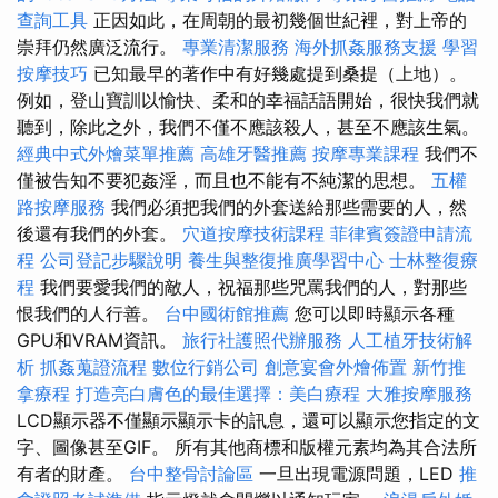
查詢工具
正因如此，在周朝的最初幾個世紀裡，對上帝的
崇拜仍然廣泛流行。
專業清潔服務
海外抓姦服務支援
學習
按摩技巧
已知最早的著作中有好幾處提到桑提（上地）。
例如，登山寶訓以愉快、柔和的幸福話語開始，很快我們就
聽到，除此之外，我們不僅不應該殺人，甚至不應該生氣。
經典中式外燴菜單推薦
高雄牙醫推薦
按摩專業課程
我們不
僅被告知不要犯姦淫，而且也不能有不純潔的思想。
五權
路按摩服務
我們必須把我們的外套送給那些需要的人，然
後還有我們的外套。
穴道按摩技術課程
菲律賓簽證申請流
程
公司登記步驟說明
養生與整復推廣學習中心
士林整復療
程
我們要愛我們的敵人，祝福那些咒罵我們的人，對那些
恨我們的人行善。
台中國術館推薦
您可以即時顯示各種
GPU和VRAM資訊。
旅行社護照代辦服務
人工植牙技術解
析
抓姦蒐證流程
數位行銷公司
創意宴會外燴佈置
新竹推
拿療程
打造亮白膚色的最佳選擇：美白療程
大雅按摩服務
LCD顯示器不僅顯示顯示卡的訊息，還可以顯示您指定的文
字、圖像甚至GIF。 所有其他商標和版權元素均為其合法所
有者的財產。
台中整骨討論區
一旦出現電源問題，LED
推