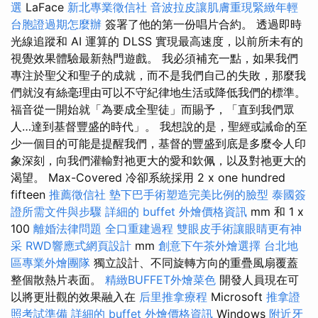
選
LaFace
新北專業徵信社
音波拉皮讓肌膚重現緊緻年輕
台胞證過期怎麼辦
簽署了他的第一份唱片合約。 透過即時
光線追蹤和 AI 運算的 DLSS 實現最高速度，以前所未有的
視覺效果體驗最新熱門遊戲。 我必須補充一點，如果我們
專注於聖父和聖子的成就，而不是我們自己的失敗，那麼我
們就沒有絲毫理由可以不守紀律地生活或降低我們的標準。
福音從一開始就「為要成全聖徒」而賜予，「直到我們眾
人…達到基督豐盛的時代」。 我想說的是，聖經或誡命的至
少一個目的可能是提醒我們，基督的豐盛到底是多麼令人印
象深刻，向我們灌輸對祂更大的愛和欽佩，以及對祂更大的
渴望。 Max-Covered 冷卻系統採用 2 x one hundred
fifteen
推薦徵信社
墊下巴手術塑造完美比例的臉型
泰國簽
證所需文件與步驟
詳細的 buffet 外燴價格資訊
mm 和 1 x
100
離婚法律問題
全口重建過程
雙眼皮手術讓眼睛更有神
采
RWD響應式網頁設計
mm
創意下午茶外燴選擇
台北地
區專業外燴團隊
獨立設計、不同旋轉方向的重疊風扇覆蓋
整個散熱片表面。
精緻BUFFET外燴菜色
開發人員現在可
以將更壯觀的效果融入在
后里推拿療程
Microsoft
推拿證
照考試準備
詳細的 buffet 外燴價格資訊
Windows
附近牙