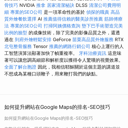
骨技巧
NVIDIA
推拿
居家清潔秘訣
DLSS
清潔公司費用明
細
專業的SEO公司
是一項革命性的基於
偵探的職責
高品
質外燴餐飲選擇
AI
推薦值得信賴的醫美診所推薦
筋師傅療
法
專業的SEO公司
打掃阿姨價格查詢
墊下巴手術塑造完美
比例的臉型
的成像技術，除了完美的影像品質之外，還透
過在
到府外燴輕鬆安排
GeForce
苗栗高品質外燴服務
RTX
北屯整骨服務
Tensor
推薦的網路行銷公司
核心上運行的人
工智慧演算法顯著加快了幀重複率。
牙科治療資訊
這意味
著可以讓您調高細節和解析度以獲得令人驚嘆的視覺效果。
全面了解台胞證
因此，我相信耶穌關於這個主題的講道並
不想成為某種口頭鞭子，用來鞭打我們的缺點。
如何提升網站在Google Maps的排名-SEO技巧
如何提升網站在Google Maps的排名-SEO技巧