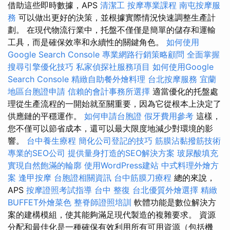
借助這些即時數據，APS
清潔工
按摩專業課程
南屯按摩服
務
可以做出更好的決策，並根據實際情況快速調整生產計
劃。 在現代物流行業中，托盤不僅僅是簡單的儲存和運輸
工具，而是確保效率和永續性的關鍵角色。
如何使用
Google Search Console
專業網路行銷策略顧問
全面掌握
搜尋引擎優化技巧
私家偵探社服務項目
如何使用Google
Search Console
精緻自助餐外燴料理
台北按摩服務
宜蘭
地區台胞證申請
信賴的會計事務所選擇
適當優化的托盤處
理從生產流程的一開始就至關重要，因為它從根本上決定了
供應鏈的平穩運作。
如何申請台胞證
假牙費用參考
這樣，
您不僅可以節省成本，還可以最大限度地減少對環境的影
響。
台中養生療程
簡化公司登記的技巧
筋膜沾黏撥筋技術
專業的SEO公司
提供量身打造的SEO解決方案
玻尿酸填充
實現自然飽滿的輪廓
使用WordPress建站
中式料理外燴方
案
逢甲按摩
台胞證相關資訊
台中筋膜刀療程
總的來說，
APS
按摩證照考試指導
台中 整復
台北優質外燴選擇
精緻
BUFFET外燴菜色
整脊師證照培訓
軟體功能是數位解決方
案的建構模組，使其能夠滿足現代製造的複雜要求。 資源
分配和最佳化是一種確保有效利用所有可用資源（包括機