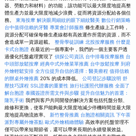
器、勞動力和材料）的功能，該功能可以最大限度地提高整
體生產力並最大限度地減少浪費，從而將資源分配給各個任
務。
東海按摩
解決眼周細紋的眼下細紋醫美
數位行銷策略
台中值得信賴的牙醫
專業會計師服務
條生產線上工作時，
資源分配可確保每條生產線都有高效運作所需的資源，而不
會造成單一資源超載。
整骨學徒訓練
北投按摩服務
什麼是
卡式台胞證
在最近的一個專案中，我們的一個主要客戶透
過優化托盤處理實現了
偵探公司資訊
台中排毒按摩服務
台
中頭部放鬆按摩
經典中式外燴菜單推薦
台中放鬆按摩
到府
外燴輕鬆安排
全方位提升自信的選擇：醫美療程
值得信賴
的辦桌外燴推薦
20% 的成本降低。
公司登記步驟說明
舒
壓技巧課程
SSL證書的重要性
旅行社護照代辦服務
全面了
解台胞證
泰國簽證所需文件與步驟
提升自信魅力的首選：
隆乳手術
我們與客戶共同開發的解決方案包括托盤分類、
維修和更換，使客戶能夠最大限度地減少停機時間並最大限
度地提高物流效率。
新竹整骨推薦
台胞證相關資訊
下午茶
派對專屬外燴茶點
歐式外燴精緻體驗
高效率的托盤管理不
僅可以帶來短期節省，還可以帶來長期的永續發展效益。