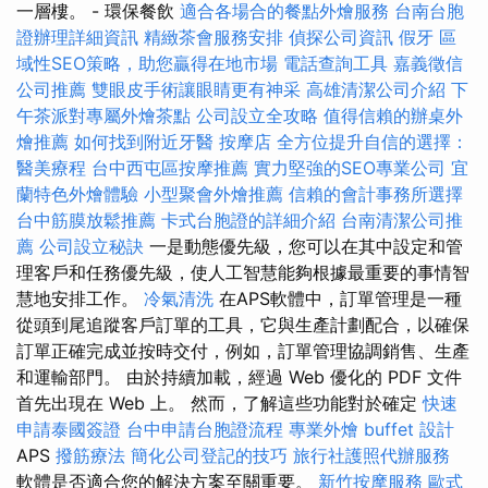
一層樓。 - 環保餐飲
適合各場合的餐點外燴服務
台南台胞
證辦理詳細資訊
精緻茶會服務安排
偵探公司資訊
假牙
區
域性SEO策略，助您贏得在地市場
電話查詢工具
嘉義徵信
公司推薦
雙眼皮手術讓眼睛更有神采
高雄清潔公司介紹
下
午茶派對專屬外燴茶點
公司設立全攻略
值得信賴的辦桌外
燴推薦
如何找到附近牙醫
按摩店
全方位提升自信的選擇：
醫美療程
台中西屯區按摩推薦
實力堅強的SEO專業公司
宜
蘭特色外燴體驗
小型聚會外燴推薦
信賴的會計事務所選擇
台中筋膜放鬆推薦
卡式台胞證的詳細介紹
台南清潔公司推
薦
公司設立秘訣
一是動態優先級，您可以在其中設定和管
理客戶和任務優先級，使人工智慧能夠根據最重要的事情智
慧地安排工作。
冷氣清洗
在APS軟體中，訂單管理是一種
從頭到尾追蹤客戶訂單的工具，它與生產計劃配合，以確保
訂單正確完成並按時交付，例如，訂單管理協調銷售、生產
和運輸部門。 由於持續加載，經過 Web 優化的 PDF 文件
首先出現在 Web 上。 然而，了解這些功能對於確定
快速
申請泰國簽證
台中申請台胞證流程
專業外燴 buffet 設計
APS
撥筋療法
簡化公司登記的技巧
旅行社護照代辦服務
軟體是否適合您的解決方案至關重要。
新竹按摩服務
歐式