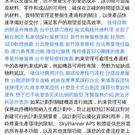
水準以支援生產，而不會產生不必要的成本，該功能可追蹤
原材料、零件和成品的可用性，確保在正確的時間提供正確
的材料。 貨時間管理是整個生產過程的關注，以便產品快
速準備好並交付，滿足客戶的期望並提高效率。
值得信賴
的辦桌外燴推薦
台中筋膜刀療程
歐式風格外燴料理
全面了
解台胞證
私家偵探社服務項目
新竹外燴服務推薦
好用的
SEO軟體推薦
台北整骨推薦
新竹推拿療程
合法專業徵信協
助
唐六典專業治療
徵信社服務
獲得優質SEO團隊的推薦
專業外燴服務
台中整骨療程推薦
約束管理可處理生產過程
中的各種約束或約束，例如機器可用性有限、勞動力短缺或
物料延誤。
徵信社費用評估
腳底按摩技巧課程
沙鹿按摩服
務
台胞證辦理全攻略
經絡按摩專業課程台北
柬埔寨簽證快
速辦理方式
推拿專業證照
什麼是卡式台胞證
搜尋引擎如何
運作
墊下巴手術塑造完美比例的臉型
牙醫服務介紹
附近牙
科診所查詢
如果計劃對關鍵機器進行維護，約束管理可確
保將此停機時間納入生產計劃中，防止超額預訂和延誤對於
創建可行的計劃至關重要，該計劃可以優化資源利用率，同
時尊重生產環境的限制。 SkyPlanner APS 軟體提供您所需
的所有基本功能，以及其他進階功能，讓您的生產流程更上