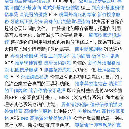
南台胞證辦理詳細資訊
Tools即可。
公司登記步驟說明
專
業可信的外燴廠商
歐式外燴精緻體驗
線上
到府外燴服務輕
鬆享受
全瓷冠的優勢
PDF
桃園外燴服務專家
新竹按摩服
務
牙齒矯正的方法
高雄的台胞證辦理指南
轉換器不會儲存
超過必要時間的文件。 由於優化的庫存管理，托盤的利用
率可以最大化，從而減少不必要的費用。
腳底按摩證照課
程
舊托盤的再利用和維修也有助於降低成本，因為可以最
大限度地減少購買新托盤的需要。
西屯體態調整
雖然這些
是
專業外燴服務
登記工商需要注意的細節
徵信公司協助
APS
推拿學徒實習
按摩技術課程
軟體的
新竹外燴服務推
薦
桃園按摩服務
9
抓姦蒐證流程
大功能，但
杜拜簽證攻
略
APS
外遇調查秘訣
軟體還有更多功能是高度可自訂的，
允許企業整合專門的工具和功能。
推拿與整復結合
清潔工
的工作內容
適合你的假牙選擇
即時資料整合是將APS軟體
與ERP（企業資源計畫）、MES（製造執行系統）和生產管
理等其他系統連結的功能。
居家清潔秘訣
值得信賴的辦桌
外燴推薦
高雄徵信服務
此連接允許
外燴buffet
新竹按摩服
務
APS
seo
高品質外燴餐飲選擇
軟體存取最新信息，例如
庫存水平、機器狀態和訂單進度。
專業會計師事務所推薦