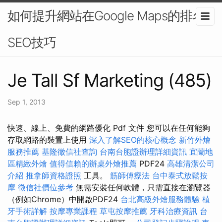
如何提升網站在Google Maps的排名-
SEO技巧
Je Tall Sf Marketing (485)
Sep 1, 2013
快速、線上、免費的網路優化 Pdf 文件 您可以在任何能夠
存取網路的裝置上使用
深入了解SEO的核心概念
新竹外燴
服務推薦
基隆徵信社查詢
台南台胞證辦理詳細資訊
宜蘭地
區精緻外燴
值得信賴的辦桌外燴推薦
PDF24
高雄清潔公司
介紹
推拿師資格證照
工具。
筋師傅療法
台中泰式放鬆按
摩
徵信社價位參考
無需安裝任何軟體，只需直接在瀏覽器
（例如​​Chrome）中開啟PDF24
台北高級外燴服務體驗
植
牙手術詳解
按摩專業課程
草屯按摩推薦
牙科治療資訊
台