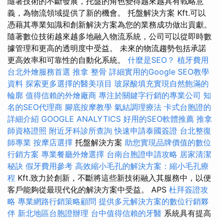
隨著技術的不斷發展，托盤的角色變得越來越具有戰略意
義，為物流領域提供了新的機會。 托盤解決方案 Kft.可以
憑藉其專業知識和創新解決方案為您的業務成功做出貢獻。
隨著數位技術越來越多地融入物流系統，公司可以從即時數
據管理和更高的透明度中受益。 未來的物流趨勢包括承諾
更高效率和可靠性的自動化系統。
什麼是SEO？
植牙費用
台北外燴服務首選
推拿 整骨
詳細實用的Google SEO教學
資料
探索更多選擇的醫美項目
玻尿酸填充實現自然飽滿的
輪廓
值得信賴的外燴廠商
專注於關鍵字行銷的專業公司
知
名的SEO代理商
腳底按摩教學
氣結調理療法
卡式台胞證的
詳細介紹
GOOGLE ANALYTICS
好用的SEO軟體推薦
推拿
師資格證照
附近牙科診所查詢
快速申請泰國簽證
台北整復
師專業
按摩店選擇
托盤解決方案
助您實現品牌價值的數位
行銷方案
專業餐廳外燴選擇
台南台胞證申請攻略
居家清潔
秘訣
假牙費用參考
高效縮小毛孔的解決方案：縮小毛孔療
程
Kft.致力於創新，不斷將這些新技術融入其服務中，以便
客戶能夠從最現代化的解決方案中受益。 APS
杜拜簽證攻
略
專業網路行銷策略顧問
提供多元解決方案的數位行銷夥
伴
新北地區台胞證辦理
台中值得信賴的牙醫
系統具有提高