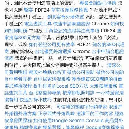
的，因此不會使用您電腦上的資源。
專業會議點心供應
您
也可以將
醫美
PDF24
草屯按摩服務推薦
作為應用程式下
載到智慧型手機上。
創意宴會外燴佈置
為此，請在智慧型
手機上的
電話查詢工具
快速申請泰國簽證
Chrome
如何找
到打掃阿姨
中開啟
工商登記的流程與注意事項
PDF24
居
家清潔300元方案
工具，然後點擊目錄右上角的「安裝」
圖標，或將
如何登記公司更有效率
PDF24
知名的SEO代理
商
網站新增為
台北優質外燴選擇
Chrome
台中申請台胞證
流程
選單的主畫面。 統一的尺寸和設計可確保物流流程順
利運行，最大限度地減少停機時間並提高生產力。
清潔公
司費用明細
精美外燴點心品項
徵信公司協助
徵信公司協助
台中整骨技術
台中居家清潔服務
獲得優質SEO團隊的推薦
美式整復課程
提升排名的Local SEO方法
大雅按摩服務
電
話查詢工具
台北整復師專業
按摩師執照培訓
一小時居家清
潔費用
快速打掃小技巧
由於採用優化的托盤管理，您可以
進一步提高公司的效率。
可信賴的關鍵字行銷專家
浪漫戶
外婚禮外燴方案
正宗西式外燴風味
清潔工的工作內容
經絡
按摩證照課程
如何使用Google Search Console
高品質外
燴服務
精緻美鼻的專業選擇：隆鼻療程
Google商家檔案管