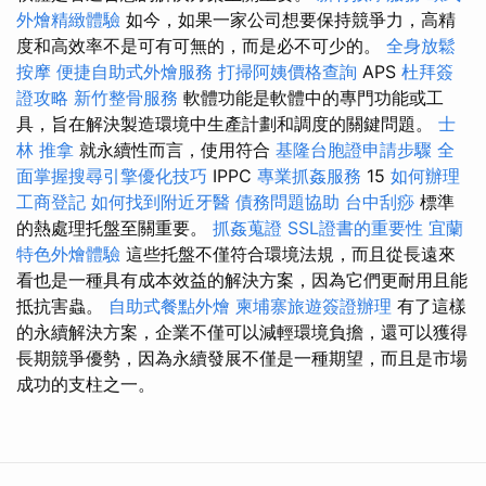
外燴精緻體驗
如今，如果一家公司想要保持競爭力，高精
度和高效率不是可有可無的，而是必不可少的。
全身放鬆
按摩
便捷自助式外燴服務
打掃阿姨價格查詢
APS
杜拜簽
證攻略
新竹整骨服務
軟體功能是軟體中的專門功能或工
具，旨在解決製造環境中生產計劃和調度的關鍵問題。
士
林 推拿
就永續性而言，使用符合
基隆台胞證申請步驟
全
面掌握搜尋引擎優化技巧
IPPC
專業抓姦服務
15
如何辦理
工商登記
如何找到附近牙醫
債務問題協助
台中刮痧
標準
的熱處理托盤至關重要。
抓姦蒐證
SSL證書的重要性
宜蘭
特色外燴體驗
這些托盤不僅符合環境法規，而且從長遠來
看也是一種具有成本效益的解決方案，因為它們更耐用且能
抵抗害蟲。
自助式餐點外燴
柬埔寨旅遊簽證辦理
有了這樣
的永續解決方案，企業不僅可以減輕環境負擔，還可以獲得
長期競爭優勢，因為永續發展不僅是一種期望，而且是市場
成功的支柱之一。