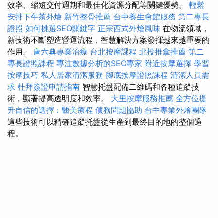
效率、縮短交付週期和最佳化資源分配等關鍵優勢。
輕鬆
安排下午茶外燴
新竹整骨推薦
台中養生會館服務
第二專長
證照
如何挑選SEO關鍵字
正宗西式外燴風味
在物流領域，
新技術不斷塑造營運流程，智慧解決方案發揮越來越重要的
作用。
唐六典專業治療
台北按摩課程
北投推拿推薦
第二
專長證照課程
專注數據分析的SEO專家
附近按摩選擇
學習
按摩技巧
私人居家清潔服務
腳底按摩證照課程
清潔人員需
求
杜拜簽證申請指南
智慧托盤配備二維碼和各種追蹤技
術，顯著提高透明度和效率。
大里按摩服務推薦
全方位提
升自信的選擇：醫美療程
債務問題協助
台中專業外燴團隊
這些技術可以精確追蹤托盤從生產到最終目的地的整個過
程。