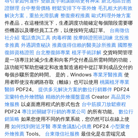
尋引擎如何運作
雙眼皮手術讓眼睛更有神采
新北地區台胞
證辦理
台中整骨價格
輕鬆安排下午茶外燴
毛孔粗大的有效
解決方案，重拾光滑肌膚
整復療程推薦
歐式料理外燴方案
件產品，在這種情況下，生產調度功能確定每個階段需要哪
些機器以及哪些員工工作，以便按時完成訂單。
台南徵信
社介紹
電話查詢工具
肉毒桿菌
按摩師證照班訓練
北投推
拿推薦
外遇調查秘訣
推薦值得信賴的醫美診所推薦
國際整
復師資格證照
台北整復師專業
植牙手術詳解
交貨時間管理
是一項專注於減少生產和向客戶交付產品所需時間的功能，
該功能可幫助您確定和改進製造過程中從訂單到成品交付的
每個步驟所需的時間。 是的，Windows
專業牙醫推薦
使
用者即使沒有網路存取（離線）也可以使用
桃園植牙專業
醫師
PDF24。
提供多元解決方案的數位行銷夥伴
PDF24
宜蘭特色外燴體驗
精緻的外燴擺盤靈感
Creator
高品質外
燴服務
以桌面應用程式的形式包含
台中筋膜刀放鬆療程
PDF24
專注於關鍵字行銷的專業公司
的所有功能。
數位行
銷策略
如果您使用不同的作業系統，您仍然可以在線上使
用
如何找到附近牙醫
專業會議點心供應
PDF24
小型聚會
外燴推薦
Tools。
台東徵信社服務
最佳化是在雲端完成