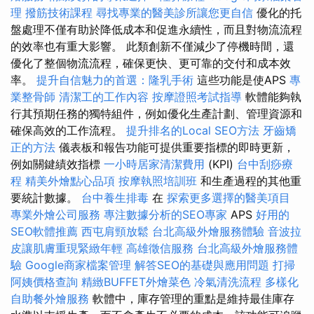
理
撥筋技術課程
尋找專業的醫美診所讓您更自信
優化的托
盤處理不僅有助於降低成本和促進永續性，而且對物流流程
的效率也有重大影響。 此類創新不僅減少了停機時間，還
優化了整個物流流程，確保更快、更可靠的交付和成本效
率。
提升自信魅力的首選：隆乳手術
這些功能是使APS
專
業整骨師
清潔工的工作內容
按摩證照考試指導
軟體能夠執
行其預期任務的獨特組件，例如優化生產計劃、管理資源和
確保高效的工作流程。
提升排名的Local SEO方法
牙齒矯
正的方法
儀表板和報告功能可提供重要指標的即時更新，
例如關鍵績效指標
一小時居家清潔費用
(KPI)
台中刮痧療
程
精美外燴點心品項
按摩執照培訓班
和生產過程的其他重
要統計數據。
台中養生排毒
在
探索更多選擇的醫美項目
專業外燴公司服務
專注數據分析的SEO專家
APS
好用的
SEO軟體推薦
西屯肩頸放鬆
台北高級外燴服務體驗
音波拉
皮讓肌膚重現緊緻年輕
高雄徵信服務
台北高級外燴服務體
驗
Google商家檔案管理
解答SEO的基礎與應用問題
打掃
阿姨價格查詢
精緻BUFFET外燴菜色
冷氣清洗流程
多樣化
自助餐外燴服務
軟體中，庫存管理的重點是維持最佳庫存